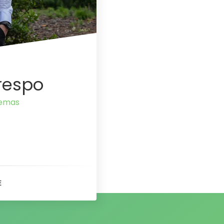
respo
 S
E